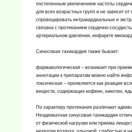
постепенным увеличением частоты сердечн
для всех возрастных групп и не зависит от
спровоцировать интракардиальные и экстр
связана с протеканием сердечно-сосудис
артериальном давлении, инфаркте миокарда
Синосовая тахикардия также бывает:
фармакологическая – возникает при приеме
аннотации к препаратам можно найти инф
токсическая – проявляется как реакция вс
веществ, содержащих кофеин, никотин, яды
По характеру протекания различают адекв
Неадекватная синусовая тахикардия отлича
от физической нагрузки или приема лекар
нехватки воздуха, одышкой, слабостью и 