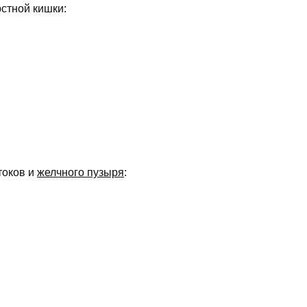
стной кишки:
токов и
желчного пузыря
: