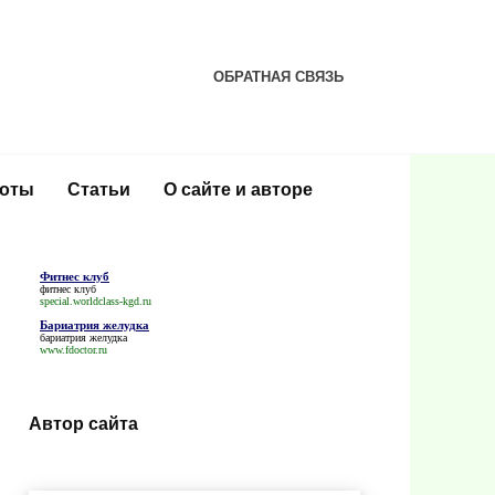
ОБРАТНАЯ СВЯЗЬ
соты
Статьи
О сайте и авторе
Фитнес клуб
фитнес клуб
special.worldclass-kgd.ru
Бариатрия желудка
бариатрия желудка
www.fdoctor.ru
Автор сайта