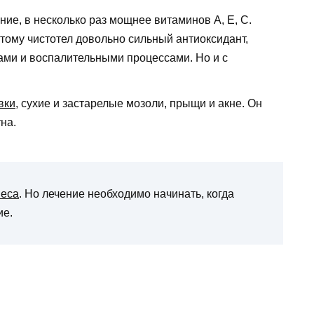
ие, в несколько раз мощнее витаминов A, E, C.
этому чистотел довольно сильный антиоксидант,
ами и воспалительными процессами. Но и с
вки
, сухие и застарелые мозоли, прыщи и акне. Он
на.
песа
. Но лечение необходимо начинать, когда
ие.