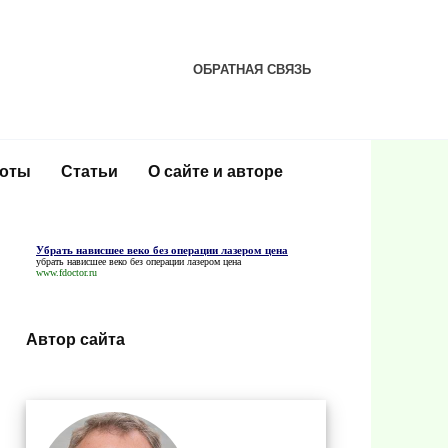
ОБРАТНАЯ СВЯЗЬ
соты
Статьи
О сайте и авторе
Убрать нависшее веко без операции лазером цена
убрать нависшее веко без операции лазером цена
www.fdoctor.ru
Автор сайта