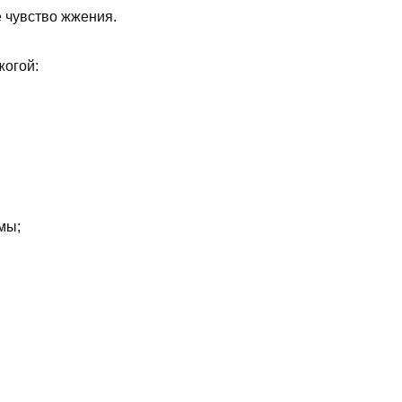
 чувство жжения.
жогой:
мы;