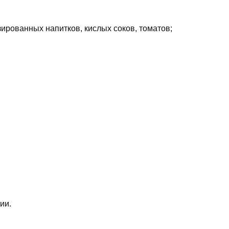
зированных напитков, кислых соков, томатов;
ии.