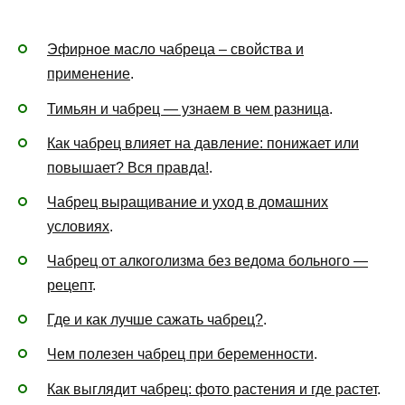
Эфирное масло чабреца – свойства и
применение
.
Тимьян и чабрец — узнаем в чем разница
.
Как чабрец влияет на давление: понижает или
повышает? Вся правда!
.
Чабрец выращивание и уход в домашних
условиях
.
Чабрец от алкоголизма без ведома больного —
рецепт
.
Где и как лучше сажать чабрец?
.
Чем полезен чабрец при беременности
.
Как выглядит чабрец: фото растения и где растет
.