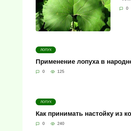
0
ЛОПУХ
Применение лопуха в народн
0
125
ЛОПУХ
Как принимать настойку из к
0
240