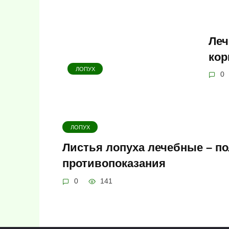
Леч
кор
ЛОПУХ
0
ЛОПУХ
Листья лопуха лечебные – п
противопоказания
0
141