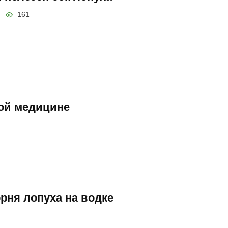
161
ой медицине
орня лопуха на водке