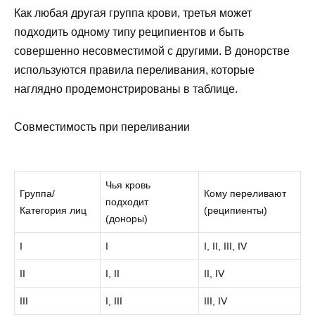
Как любая другая группа крови, третья может
подходить одному типу реципиентов и быть
совершенно несовместимой с другими. В донорстве
используются правила переливания, которые
наглядно продемонстрированы в таблице.
Совместимость при переливании
Чья кровь
Группа/
Кому переливают
подходит
Категория лиц
(реципиенты)
(доноры)
I
I
I, II, III, IV
II
I, II
II, IV
III
I, III
III, IV