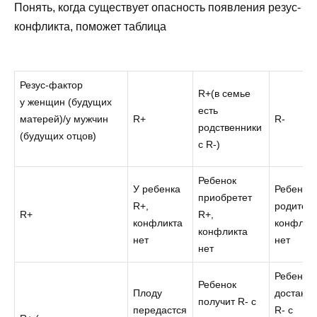
Понять, когда существует опасность появления резус-
конфликта, поможет таблица
Резус-фактор
R+(в семье
у женщин (будущих
есть
матерей)/у мужчин
R+
R-
родственники
(будущих отцов)
с R-)
Ребенок
У ребенка
Ребенок
приобретет
R+,
родится 
R+
R+,
конфликта
конфлик
конфликта
нет
нет
нет
Ребенку
Ребенок
Плоду
достанет
получит R- с
передастся
R- с