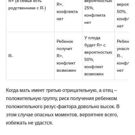
R+ (в семье есть
вероятностью
R+,
вероятн
родственники с R-)
25%,
конфликта
50%,
конфликта
нет
конфлик
нет
нет
У плода
Ребенок
Ребенок
будет R+ с
получит
унаслед
вероятностью
R-
R+,
R-,
50%,
конфликт
конфлик
конфликт
возможен
нет
возможен
Когда мать имеет третью отрицательную, а отец –
положительную группу, риск получения ребенком
положительного резус-фактора довольно высок. В
этом случае опасных моментов, вероятнее всего,
избежать не удастся.