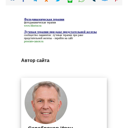
Фотодинамическая терапия
фотодинамическая терапия
www.fdoctor.ru
Лучевая терапия при раке предстательной железы
сообщество пациентов:
лучевая терапия при раке
предстательной железы
- перейти на сайт
prostate-cancer.ru
Автор сайта