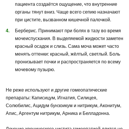
пациента создаётся ощущение, что внутренние
органы тянут вниз. Чаще всего сепию назначают
при цистите, вызванном кишечной палочкой.
Берберис. Принимают при болях в тазу во время
мочеиспускания. В выделяемой жидкости заметен
красный осадок и слизь. Сама моча может часто
менять оттенки: красный, жёлтый, светлый. Боль
пронизывает почки и распространяется по всему
мочевому пузырю.
Не реже используют и другие гомеопатические
препараты: Каписицум, Игнатия, Силицея,
Солюбилис, Ацидум бунзоикум и нитрикум, Аконитум,
Апис, Аргентум нитрикум, Арника и Белладонна.
Лечение хронического цистита гомеопатией длится не