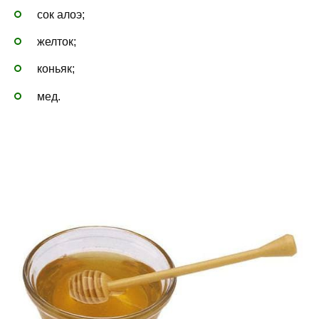
сок алоэ;
желток;
коньяк;
мед.