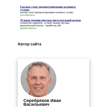
Сколько стоит эндопротезирование коленного
сустава
сколько стоит эндопротезирование коленного сустава
www.fdoctor.ru
Лучевая терапия при раке предстательной железы
сообщество пациентов:
лучевая терапия при раке
предстательной железы
- перейти на сайт
prostate-cancer.ru
Автор сайта
Серебряков Иван
Васильевич