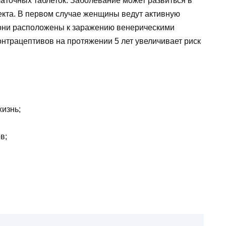
аточных таблеток. Заболевание может развиться в
кта. В первом случае женщины ведут активную
 они расположены к заражению венерическими
нтрацептивов на протяжении 5 лет увеличивает риск
жизнь;
в;