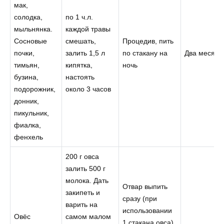
мак,
солодка,
по 1 ч.л.
мыльнянка.
каждой травы
Сосновые
смешать,
Процедив, пить
почки,
залить 1,5 л
по стакану на
Два месяца
тимьян,
кипятка,
ночь
бузина,
настоять
подорожник,
около 3 часов
донник,
пикульник,
фиалка,
фенхель
200 г овса
залить 500 г
молока. Дать
Отвар выпить
закипеть и
сразу (при
варить на
использовании
Овёс
самом малом
1 стакана овса).