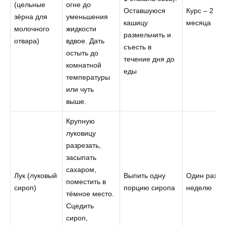
(цельные
огне до
Оставшуюся
Курс – 2
зёрна для
уменьшения
кашицу
месяца
молочного
жидкости
размельчить и
отвара)
вдвое. Дать
съесть в
остыть до
течение дня до
комнатной
еды
температуры
или чуть
выше.
Крупную
луковицу
разрезать,
засыпать
сахаром,
Лук (луковый
Выпить одну
Один раз в
поместить в
сироп)
порцию сиропа
неделю
тёмное место.
Сцедить
сироп,