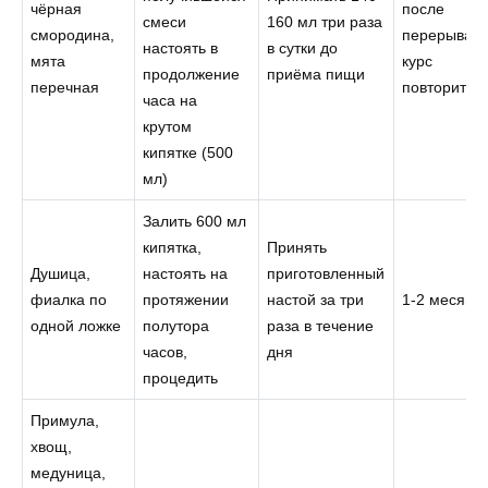
чёрная
после
смеси
160 мл три раза
смородина,
перерыва
настоять в
в сутки до
мята
курс
продолжение
приёма пищи
перечная
повторить
часа на
крутом
кипятке (500
мл)
Залить 600 мл
кипятка,
Принять
Душица,
настоять на
приготовленный
фиалка по
протяжении
настой за три
1-2 месяца
одной ложке
полутора
раза в течение
часов,
дня
процедить
Примула,
хвощ,
медуница,