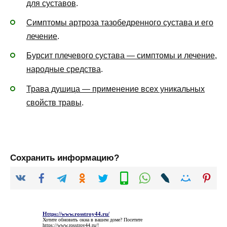
для суставов
.
Симптомы артроза тазобедренного сустава и его
лечение
.
Бурсит плечевого сустава — симптомы и лечение,
народные средства
.
Трава душица — применение всех уникальных
свойств травы
.
Сохранить информацию?
Https://www.rosstroy44.ru/
Хотите обновить окна в вашем доме? Посетите
https://www.rosstroy44.ru/
!