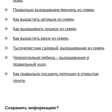
дома
.
Правильно выращиваем фенхель из семян
.
Как вырастить артишок из семян
.
Как выращивать душицу из семян
.
Как вырастить кинзу из семян
.
Тысячелистник садовый, выращивание из семян
.
Черноплодная рябина – выращивание и
правильный уход
.
Как правильно посадить петрушку в открытом
грунте
.
Сохранить информацию?