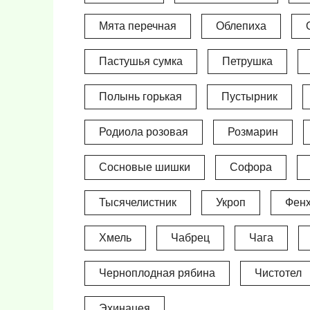
Мята перечная
Облепиха
Пастушья сумка
Петрушка
Полынь горькая
Пустырник
Родиола розовая
Розмарин
Сосновые шишки
Софора
Тысячелистник
Укроп
Фенх
Хмель
Чабрец
Чага
Черноплодная рябина
Чистотел
Эхинацея