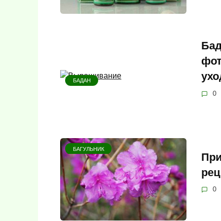
Бад
фот
ухо
БАДАН
0
БАГУЛЬНИК
При
рец
0