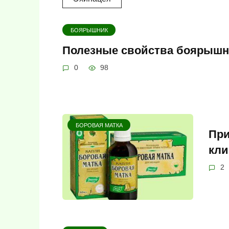
БОЯРЫШНИК
Полезные свойства боярышн
0
98
БОРОВАЯ МАТКА
При
кли
2