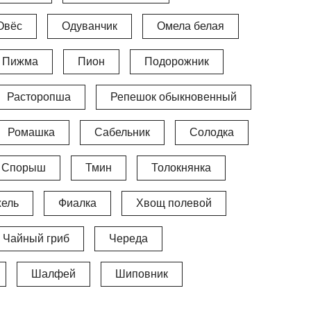
Овёс
Одуванчик
Омела белая
Пижма
Пион
Подорожник
Расторопша
Репешок обыкновенный
Ромашка
Сабельник
Солодка
Спорыш
Тмин
Толокнянка
ель
Фиалка
Хвощ полевой
Чайный гриб
Череда
Шалфей
Шиповник