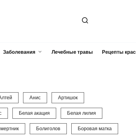
Заболевания
Лечебные травы
Рецепты кра
Алтей
Анис
Артишок
с
Белая акация
Белая лилия
смертник
Болиголов
Боровая матка