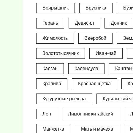
Боярышник
Брусника
Буз
Герань
Девясил
Донник
Жимолость
Зверобой
Зем
Золототысячник
Иван-чай
Калган
Календула
Каштан 
Крапива
Красная щетка
Кр
Кукурузные рыльца
Курильский ч
Лен
Лимонник китайский
Л
Манжетка
Мать и мачеха
М