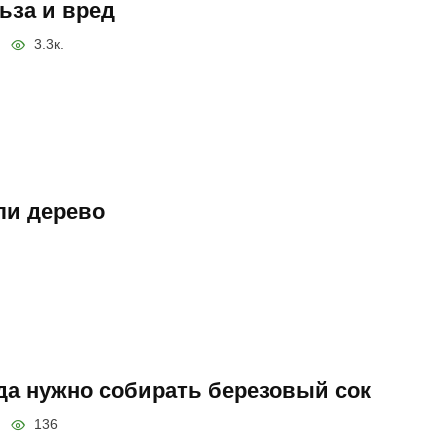
ьза и вред
3.3к.
или дерево
да нужно собирать березовый сок
136