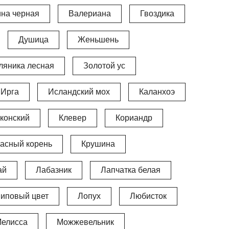
ина черная
Валериана
Гвоздика
Душица
Женьшень
ляника лесная
Золотой ус
Ирга
Исландский мох
Каланхоэ
конский
Клевер
Кориандр
асный корень
Крушина
ай
Лабазник
Лапчатка белая
иповый цвет
Лопух
Любисток
елисса
Можжевельник