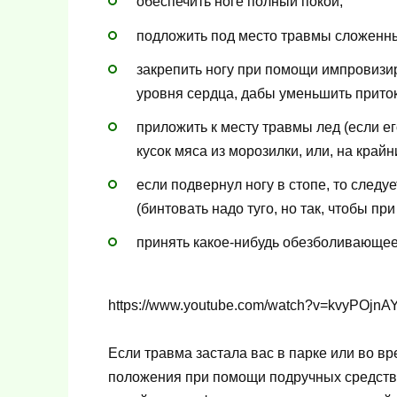
обеспечить ноге полный покой;
подложить под место травмы сложенный
закрепить ногу при помощи импровизи
уровня сердца, дабы уменьшить приток
приложить к месту травмы лед (если ег
кусок мяса из морозилки, или, на край
если подвернул ногу в стопе, то следу
(бинтовать надо туго, но так, чтобы при
принять какое-нибудь обезболивающее 
https://www.youtube.com/watch?v=kvyPOjnA
Если травма застала вас в парке или во вр
положения при помощи подручных средств.