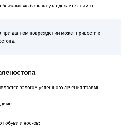
в ближайшую больницу и сделайте снимок.
а при данном повреждении может привести к
остопа.
оленостопа
вляется залогом успешного лечения травмы.
одимо:
т обуви и носков;